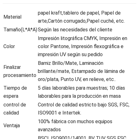
papel kraft,tablero de papel, Papel de
Material
arte,Cartón corrugado,Papel cuché, etc.
Tamaño(L*A*A)
Según las necesidades del cliente
Impresión litográfica CMYK, Impresión en
Color
color Pantone, Impresión flexográfica e
impresión UV según su pedido
Barniz Brillo/Mate, Laminación
Finalizar
brillante/mate, Estampado de lámina de
procesamiento
oro/plata, Punto UV, en relieve, etc..
Tiempo de
5 días laborables para muestras; 10 días
espera
laborables para la producción en masa
control de
Control de calidad estricto bajo SGS, FSC,
calidad
ISO9001 e Intertek.
100% fábrica con muchos equipos
Ventaja
avanzados
BSCI, ISO9001/14001, BV TUV SGS FSC,