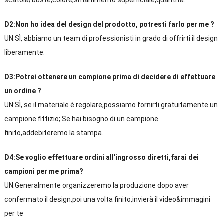
scatola/buste,colore,smaltimento superficiale,quantità.
D2:Non ho idea del design del prodotto, potresti farlo per me ?
UN:SÌ, abbiamo un team di professionisti in grado di offrirti il ​​design
liberamente.
D3:Potrei ottenere un campione prima di decidere di effettuare
un ordine ?
UN:SÌ, se il materiale è regolare,possiamo fornirti gratuitamente un
campione fittizio; Se hai bisogno di un campione
finito,addebiteremo la stampa.
D4:Se voglio effettuare ordini all'ingrosso diretti,farai dei
campioni per me prima?
UN:Generalmente organizzeremo la produzione dopo aver
confermato il design,poi una volta finito,invierà il video&immagini
per te